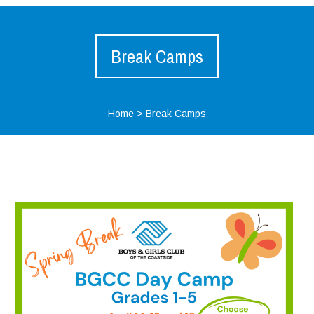
Break Camps
Home
>
Break Camps