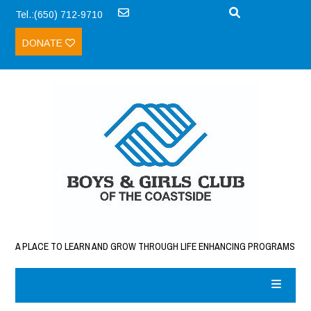
Tel.:(650) 712-9710
DONATE
A PLACE TO LEARN AND GROW THROUGH LIFE ENHANCING PROGRAMS